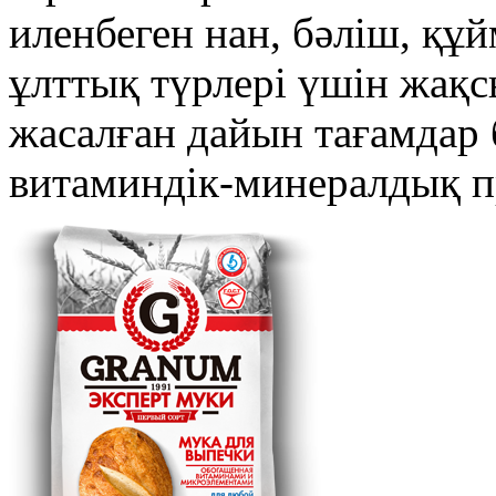
иленбеген нан, бәліш, құй
ұлттық түрлері үшін жақс
жасалған дайын тағамдар б
витаминдік-минералдық п