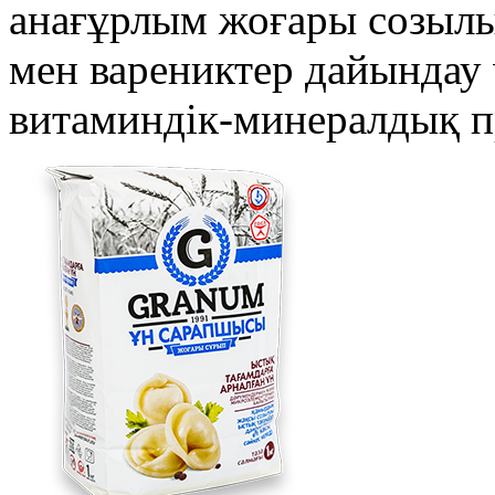
анағұрлым жоғары созыл
мен варениктер дайындау 
витаминдік-минералдық п