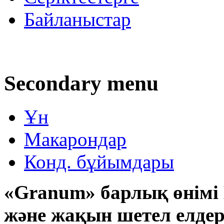
Байланыстар
Secondary menu
Ұн
Макарондар
Конд. бұйымдары
«Granum» барлық өнімі 
және жақын шетел елдері