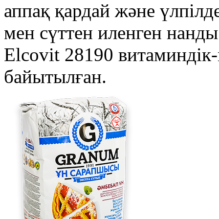
аппақ қардай және үлпілд
мен сүттен иленген нанды
Elcovit 28190 витаминді
байытылған.