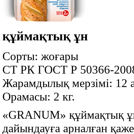
құймақтық ұн
Сорты: жоғары
СТ РК ГОСТ Р 50366-200
Жарамдылық мерзімі: 12 
Орамасы: 2 кг.
«GRANUM» құймақтық ұн
дайындауға арналған қаже