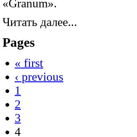
«Granum».
Читать далее...
Pages
« first
‹ previous
1
2
3
4